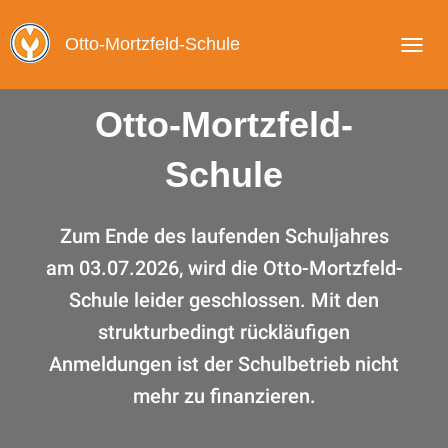
Otto-Mortzfeld-Schule
T
O
G
Otto-Mortzfeld-
G
L
E
Schule
N
A
V
I
Zum Ende des laufenden Schuljahres
G
am 03.07.2026, wird die Otto-Mortzfeld-
A
T
Schule leider geschlossen. Mit den
I
O
strukturbedingt rückläufigen
N
Anmeldungen ist der Schulbetrieb nicht
mehr zu finanzieren.